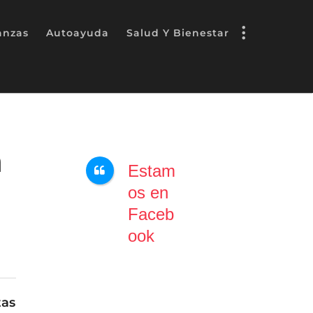
anzas
Autoayuda
Salud Y Bienestar
a
Estam
os en
Faceb
ook
tas