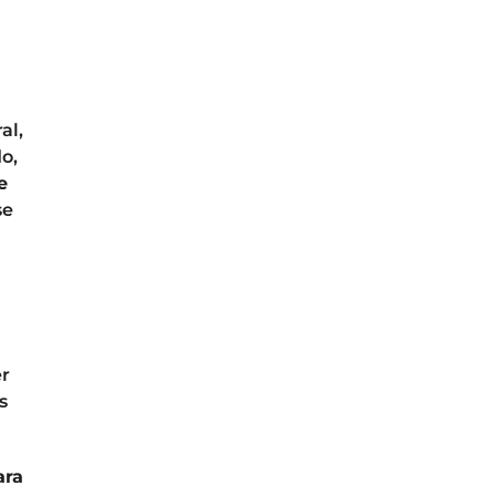
al,
o,
e
se
er
s
ara