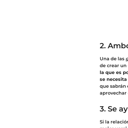
2. Amb
Una de las
g
de crear un
la que es p
se necesit
que sabrán 
aprovechar 
3. Se 
Si la relaci