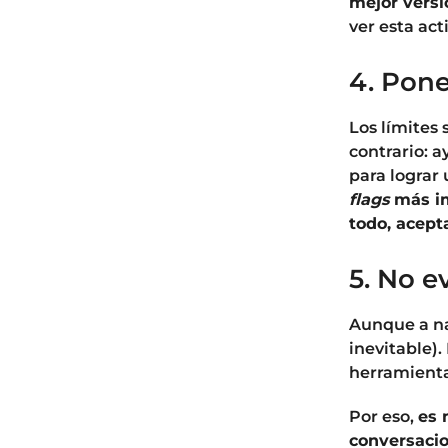
mejor versi
ver esta ac
4. Pone
Los límites 
contrario: 
para lograr 
flags
más im
todo, acepta
5. No e
Aunque a nad
inevitable)
herramienta
Por eso,
es 
conversacio