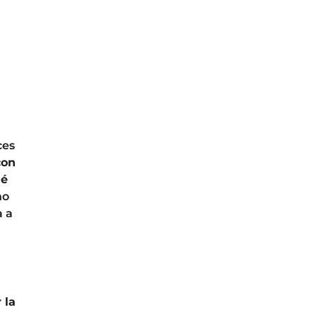
ces
con
ué
no
a a
 la