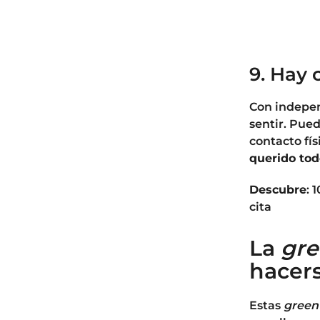
9. Hay 
Con indepen
sentir. Pued
contacto fís
querido tod
Descubre
: 
cita
La
gre
hacers
Estas
green