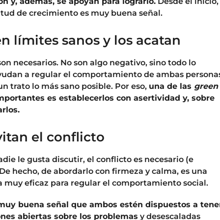
ón y, además, se apoyan para lograrlo.
Desde el inicio,
titud de crecimiento es muy buena señal.
n límites sanos y los acatan
son necesarios. No son algo negativo, sino todo lo
ayudan a regular el comportamiento de ambas persona
un trato lo más sano posible. Por eso,
una de las
green
portantes es establecerlos con asertividad y, sobre
rlos.
vitan el conflicto
ie le gusta discutir, el conflicto es necesario (e
. De hecho, de abordarlo con firmeza y calma, es una
 muy eficaz para regular el comportamiento social.
muy buena señal que ambos estén dispuestos a tene
nes abiertas sobre los problemas
y desescaladas