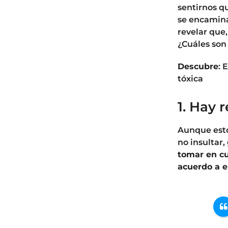
sentirnos qu
se encamina
revelar que
¿Cuáles son
Descubre
: 
tóxica
1. Hay 
Aunque esto
no insultar,
tomar en cu
acuerdo a el