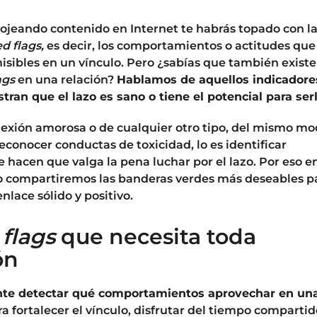
ojeando contenido en Internet te habrás topado con l
ed flags,
es decir, los comportamientos o actitudes que
isibles en un vínculo. Pero ¿sabías que también exist
ags
en una relación?
Hablamos de aquellos indicadore
ran que el lazo es sano o tiene el potencial para serl
exión amorosa o de cualquier otro tipo, del mismo m
reconocer conductas de toxicidad, lo es identificar
 hacen que valga la pena luchar por el lazo. Por eso e
lo compartiremos las banderas verdes más deseables p
enlace sólido y positivo.
 flags
que necesita toda
ón
nte
detectar qué comportamientos aprovechar en un
a fortalecer el vínculo, disfrutar del tiempo compartid