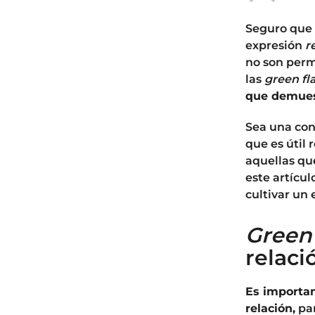
o
s
Seguro que 
a
expresión
r
g
no son perm
o
las
green fl
que demuest
Sea una con
que es útil 
aquellas que
este artícu
cultivar un 
Green
relaci
Es importa
relación,
par