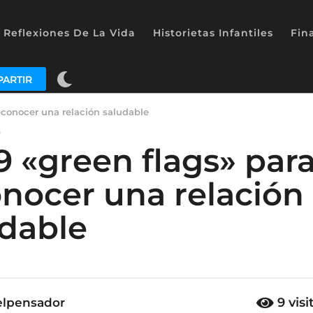
Reflexiones De La Vida
Historietas Infantiles
Fin
ARTIR
reconocer una relación saludable
O
9 «green flags» par
nocer una relación
udable
9
visi
elpensador