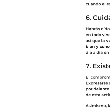
cuando el e
6. Cui
Habrás oído 
en todo vín
así que
la v
bien y cono
día a día en
7. Exis
El compromi
Expresarse s
por delante
de esta acti
Asimismo,
l