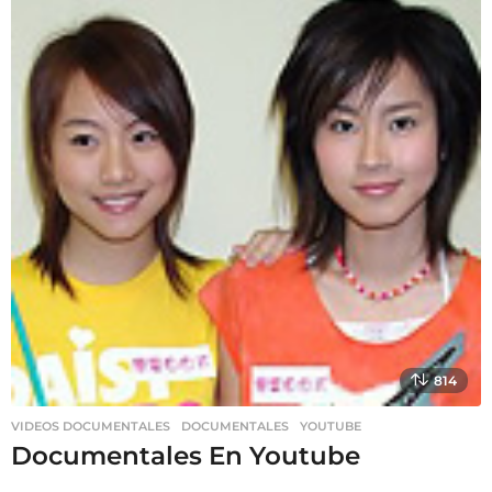
814
VIDEOS DOCUMENTALES
DOCUMENTALES
,
YOUTUBE
Documentales En Youtube