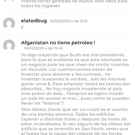
Pobres torres gemelas de Nueva York Hello para
c
todos los ingleses
e
:
elatedbug
d
10/03/2020 a las 15:31
i
F
c
e
:
Afganistan no tiene petroleo !
d
i
10/03/2020 a las 15:43
c
Yo sigo creyendo que Bush era mal presidente,
e
pero lo que es evidente es que este atentado es
:
un negocio para los que viven de contar cuentos
en Youtube. Los cuentacuentos tratan de
inventar para atraerse a los curiosos… no
inventan buscando la verdad… solo les interesa
ganar unos $. Para empezar: todas las teorias son
absurdas… No hay negocio invadiendo al pais
mas pobre de Asia… Tampoco es logico invadir
un pais sin acceso al mar… pues como se pueden
llevar los "tesoros"?.
Otra idiotez (tenia que ser un ruso!) es el cuento
de una bomba atomica. Todos los edificios
cayeron a distintas horas y despues de horas de
estar incendiados. Si ven alguno de los videos del
edificio que se incendio en Sao Paulo, veran que
el fuego fue la causa del colapso de las torres.