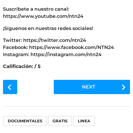
Suscríbete a nuestro canal:
https://www.youtube.com/ntn24
¡Síguenos en nuestras redes sociales!
Twitter: https://twitter.com/ntn24
Facebook: https://www.facebook.com/NTN24
Instagram: https://instagram.com/ntn24
Calificación: / 5
P
NEXT
o
s
t
P
,
,
a
DOCUMENTALES
GRATIS
LINEA
g