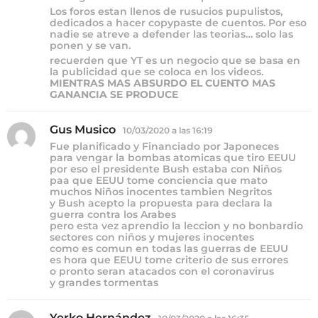
Los foros estan llenos de rusucios pupulistos,
dedicados a hacer copypaste de cuentos. Por eso
nadie se atreve a defender las teorias… solo las
ponen y se van.
recuerden que YT es un negocio que se basa en
la publicidad que se coloca en los videos.
MIENTRAS MAS ABSURDO EL CUENTO MAS
GANANCIA SE PRODUCE
Gus Musico
d
10/03/2020 a las 16:19
i
Fue planificado y Financiado por Japoneces
c
para vengar la bombas atomicas que tiro EEUU
e
por eso el presidente Bush estaba con Niños
paa que EEUU tome conciencia que mato
:
muchos Niños inocentes tambien Negritos
y Bush acepto la propuesta para declara la
guerra contra los Arabes
pero esta vez aprendio la leccion y no bonbardio
sectores con niños y mujeres inocentes
como es comun en todas las guerras de EEUU
es hora que EEUU tome criterio de sus errores
o pronto seran atacados con el coronavirus
y grandes tormentas
Yerko Hernández
d