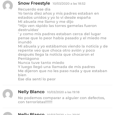
:
Snow Freestyle
d
10/03/2020 a las 18:52
i
Recuerdo ese dia
c
Yo tenía diez años y mis padres estaban en
e
estados unidos y yo lo vi desde españa
Mi abuela me llamo y me dijo
:
"Hijo ven rápido las torres gemelas fueron
destruidas'
' y como mis padres estaban cerca del lugar
pense que lo peor había pasado y el miedo me
inundó
Mi abuela y yo estábamos viendo la noticia y de
repente veo que choca otro avión y poco
después llega la noticia que chocaron el
Pentágono
Nunca tuve tanto miedo
Y luego llegó una llamada de mis padres
Me dijeron que no les paso nada y que estaban
bien
Ese dia sentí lo peor
Nelly Blanco
d
10/03/2020 a las 19:18
i
No podemos comparar a alguier con defectos,
c
con terroristas!!!!!!!
e
:
Nelly Blanco
d
10/03/2020 a las 20:16