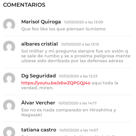
i
COMENTARIOS
n
a
Marisol Quiroga
d
10/03/2020 a las 13:09
t
i
Que feo like los que piensan lo.mismo
c
i
e
o
:
albares cristial
d
10/03/2020 a las 13:15
i
n
Soi militar y mi pregunta sienpre fue un avión q
c
se sale de rumbo y se a prosima peligrosa mente
e
ubiese sido derribada por las defensas aéreas
:
Dg Seguridad
d
10/03/2020 a las 13:23
i
https://youtu.be/x6wZQPGQj4o
aquí toda la
c
verdad, miren.
e
:
Àlvar Vercher
d
10/03/2020 a las 14:17
i
Eso no es nada comparado en Hiroshima y
c
Nagasaki
e
:
tatiana castro
d
10/03/2020 a las 14:57
i