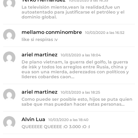
10/03/2020 a las 16:35
i
La televisión miente,vean la realidad,fue un
c
autoatentado para justificarse el petróleo y el
e
dominio global.
:
mellamo conminombre
d
10/03/2020 a las 16:52
i
like si respiras :v
c
e
:
ariel martinez
d
10/03/2020 a las 18:04
i
De plano vietnam, la guerra del golfo, la guerra
c
de irák y todos los arreglos entre Rusia, china y
e
eua son una mierda, aderezados con políticos y
lideres cobardes caon…
:
ariel martinez
d
10/03/2020 a las 18:25
i
Como puede ser posible esto, hijos se puta quien
c
sabe que mas puedan hacer estas personas…
e
:
Alvin Lua
d
10/03/2020 a las 18:40
i
QUEEEEE QUEEEE :O 3.000 :O :I
c
e