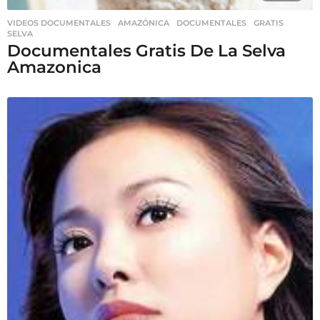
VIDEOS DOCUMENTALES
AMAZÓNICA
,
DOCUMENTALES
,
GRATIS
,
SELVA
Documentales Gratis De La Selva
Amazonica